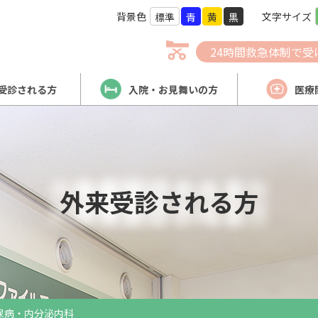
背景色
文字サイズ
標準
青
黄
黒
24時間救急体制で受
受診される方
入院・お見舞いの方
医療
外来受診される方
尿病・内分泌内科