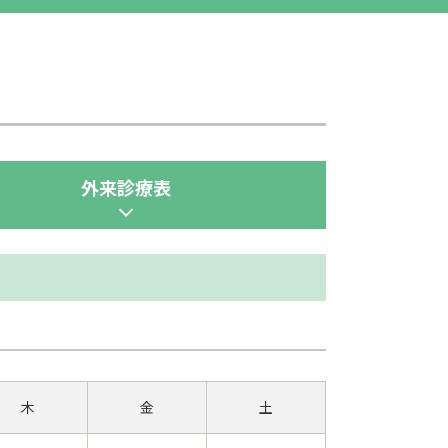
外来診療表
木
金
土