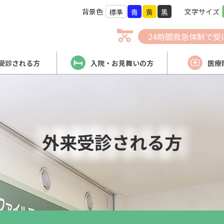
背景色
文字サイズ
標準
青
黄
黒
24時間救急体制で受
受診される方
入院・お見舞いの方
医療
外来受診される方