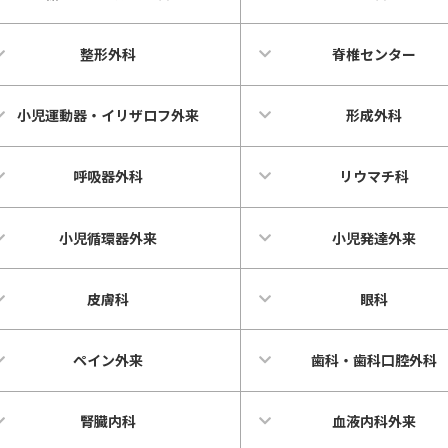
3
午後
再診予約優先
予約優先
予約優先
予約優先
再診完全予約
予約優先
予
竹中 一正
竹中 一正
午前
午前
入江 大介
午前
午後
月
月
月
火
火
火
水
水
水
三宅 あかり
伊辻 花佳
中根 武一郎
白樫 義知
白樫 
担当医師
整形外科
脊椎センター
再診予約優先
午前
午後
(第2・3・4週)
(第1・3・5週 )
予約優先
予約優先
予約優先
予約優先
予約優先
予約優先
予
予
渡辺 智彦
川崎 照晃(第
午前
午前
午前
月
月
月
火
火
火
水
水
水
米田 政幸
高橋 英雄
岡山 徳成
高橋 
井口 英理佳（診
小西 博貴
原 妃早子
井上 
2・4週)
小児運動器・イリザロフ外来
形成外科
察12：00迄）
午後
張 京
予約優先
完全予約
予約優先
予
予
完
完全予約
再診
午前
2
午後
午前
(骨粗しょう症外
月
月
月
火
火
火
水
水
水
午後
予約優先
予約優先
清水 長司
齋藤 令馬
小原 
河合 
齋藤 令馬
齋藤 
午後
秋口 一郎
三宅 
呼吸器外科
リウマチ科
来)
2
高橋 英雄
高橋 英雄
(第1・3・5週)
予約優先
予約優先
予約優先
予約優先
予
午後
(8月火曜日の診
予約優先
予約優先
予約優先
完
午前
午前
午前
午前
月
月
月
火
火
火
水
水
水
完全予約
本田 雄二
本田 雄二
金 郁喆
角谷 聡
本田 
察日は8/18とな
午前
小児循環器外来
小児発達外来
森 裕貴
大森 直樹
齋藤 
奥田 良樹
河合 生馬
ります。 )
2
橋本 
午後
予約優先
予約優先
予約優先
予約優先
予約優先
予
予
(診察10：00～)
午後
月
月
月
火
火
火
水
水
水
再診完全予約
完全予約
予約優先
菊地 顕
仲 裕美子
菊地 顕
仲 裕
岩下 晶穂(13：
佐野 統(13：30
尾本 篤
皮膚科
眼科
完全予約
角谷 聡
金 郁喆
角谷 聡
30～)
～)
15～)
午後
午後
午前
予約優先
完全予約
予約優先
完全予約
予約優先
予
午後
河合 生馬
(診察時間15：00
(小児運動器・外
午前
午前
月
月
月
火
火
火
水
水
水
完全予約
完全予約
完
矢野 公大
矢野 公大
小島 宗門
戸澤 雄紀
千代延 友裕
小島 
～16：00)
反母趾外来)
ペイン外来
歯科・歯科口腔外科
大森 直樹
清水 
木田 圭重(第1週)
午後
福原 雅之
河本 知栄
河本 知栄
永井 遼
予約優先
予約優先
予約優先
予約優先
予約優先
予約優先
予
予
(13：30～)
(診察時
(肩・肘スポー
櫻井 克柾
田 博
月
月
月
火
火
火
水
水
水
小嶌 綾子
三浦 誠
三浦 誠
小嶌 綾子
松林 
松林 賢哉
大森 孝一
福永 
00～1
午前
ツ)(13：30～)
腎臓内科
血液内科外来
笹田 徳子
笹田 徳子
予約優先
午前
午前
乾 恵美
乾 恵美
乾 恵美
乾 恵
午前