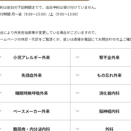
約は前日の下記時間までで、当日予約は受け付けていません。
付時間 月～金（9:00～15:00）/土（9:00～13:00）
合により外来担当医等が変更している場合がございますので、
ームページの
休診・代診
をご覧頂くか、或いは直接お電話にてお問合わせの上ご確
小児アレルギー外来
腎不全外来
月
月
月
火
火
火
水
水
水
失語症外来
もの忘れ外来
午後
再診予約優先
再診予約優先
再診予約優先
予約優先
再診
午後
午前
2
月
月
月
火
火
火
水
水
水
小屋 美津彦
舩津 順子
乾 恵美
小屋 美津彦
中山 
睡眠時無呼吸外来
消化器内科
予約優先
午前
午前
月
月
月
火
火
火
水
水
水
小川 剛央
ペースメーカー外来
脳神経内科
午後
午前
午後
再診予約優先
予約優先
予約優先
予約優先
予約優先
予約優先
予
予
予約優先
午前
月
月
月
火
火
火
水
水
水
宮嶋 敬
霜澤 真
霜澤 真
中根 武一郎
宮嶋 
北村 亮治
村澤 賢一
増井 
西岡 直哉
糖尿病・内分泌内科
外科
完全予約
完全予約