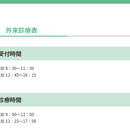
外来診療表
受付時間
診 8：30～11：30
診 12：45～16：15
診療時間
診 9：00～12：00
診 13：15～17：00