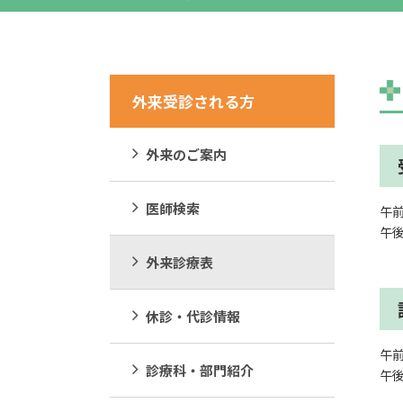
外来受診される方
外来のご案内
医師検索
午前
午後
外来診療表
休診・代診情報
午前
診療科・部門紹介
午後