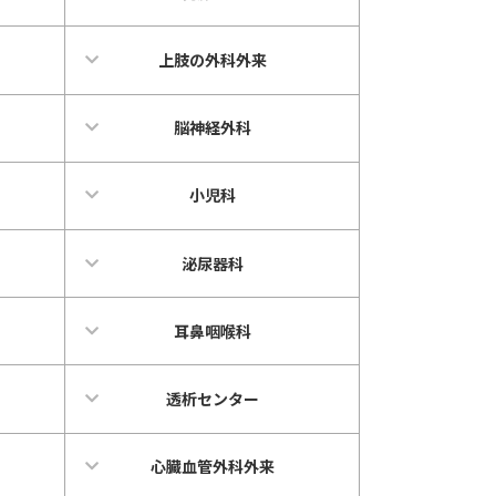
察は8/1・8/29と
動脈外来》
5週)( 13：30～
予約優先
約優先
予約優先
なります。 )
(1.3.5) 木下 法之
16：00)
予約優先
白樫 義知
木
木
木
金
金
金
土
土
土
義知
渡邊 俊之
霜澤 真
《循環器・下肢
上肢の外科外来
霜澤 真
完全予約
(第2・4週)（9：
(8月土曜日の診
動脈外来》(2.4)
塙 健(第2・4
約優先
約優先
予約優先
予約優先
予約優先
予約優先
予約優先
00～)
察日は8/8・8/22
山中 亮悦
木
木
木
金
金
金
土
土
土
週)( 13：30～
英雄
高橋 英雄
石原 陽介
高橋 英雄
博之
担当医師
非常勤医師
脳神経外科
となります。)
15：00) ※当日
山﨑 哲朗(第3週)
約優先
約優先
全予約
予約優先
予約優先
完全予約
完全予約
の受付はござい
木
木
木
金
金
金
土
土
土
予約優先
将人
生馬
令馬
奥田 良樹
常勤医師(第1)
あかり
秋口 一郎
ません。
小児科
高橋 英雄
予約優先
予約優先
(第2・4週)
角谷 聡
約優先
予約優先
予約優先
全予約
小原 将人
非常勤医師(毎
(第3週)
木
木
木
金
金
金
土
土
土
雄二
角谷 聡
本田 雄二
泌尿器科
令馬
週)
予約優先
雅之
山﨑 哲朗 (第3
約優先
約優先
予約優先
予約優先
張 京
木
木
木
金
金
金
土
土
土
週)（上肢の外
美子
仲 裕美子
菊地 顕
志(13：
耳鼻咽喉科
科）
約優先
予約優先
予約優先
完全予約
予約優先
仲 裕美子
木
木
木
金
金
金
土
土
土
全予約
再診完全予約
矢野 公大
宗門
岸田 憲二(第1
千代延 友裕 8
非常勤医師
(小児科発熱対
透析センター
長司
岩田 圭生(第
週のみ診察)
月の土曜診察日
応)
司 or 前
河本 知栄
中尾 真也
約優先
約優先
予約優先
予約優先
予約優先
間 13：
1・3週)(14：00
は8/8・8/22とな
美
木
木
木
金
金
金
土
土
土
賢哉
小嶌 綾子
三浦 誠
陽子
大江 健吾(第1・
5：30 )
～)
ります。
心臓血管外科外来
笹田 徳子
3週)
美
乾 恵美
非常勤医師
完全予約