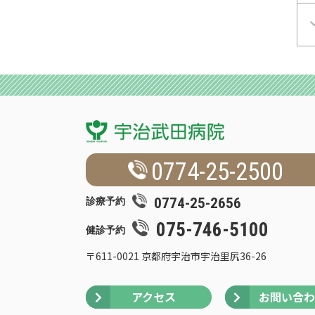
0774-25-2500
0774-25-2656
診療予約
075-746-5100
健診予約
〒611-0021 京都府宇治市宇治里尻36-26
アクセス
お問い合