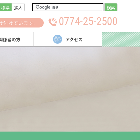
標準
拡大
検索
0774-25-2500
け付けています。
関係者の方
アクセス