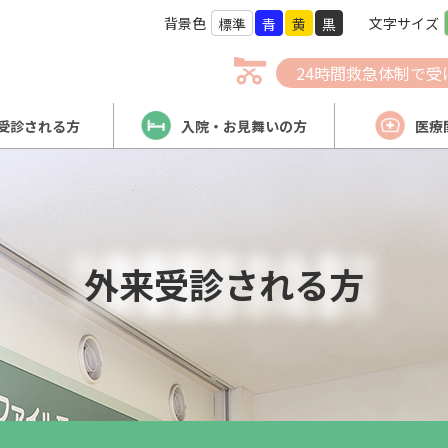
背景色
文字サイズ
標準
青
黄
黒
24時間救急体制で受
受診される方
入院・お見舞いの方
医療
外来受診される方