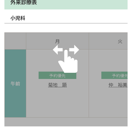
外来診療表
小児科
月
火
予約優先
予約優先
午前
菊地 顕
仲 裕美子