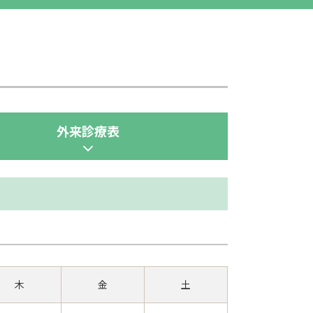
外来診療表
木
金
土