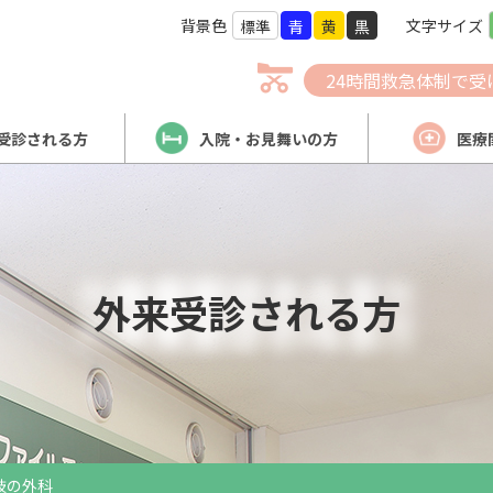
背景色
文字サイズ
標準
青
黄
黒
24時間救急体制で受
受診される方
入院・お見舞いの方
医療
外来受診される方
肢の外科