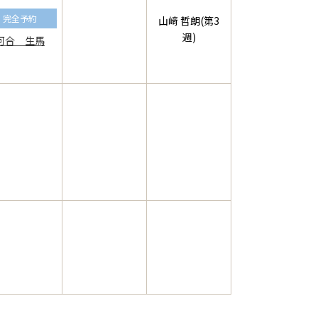
完全予約
山﨑 哲朗(第3
週)
河合 生馬