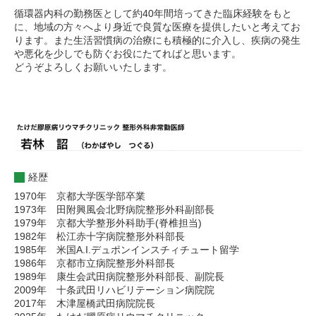
循環器内科の勤務医として約40年間培ってきた臨床経験をもと
に、地域の方々へより身近で良質な医療を提供したいと考えてお
ります。また生活習慣病の治療にも積極的に介入し、疾病の発生
や悪化を少しでも防ぐお役にたてればと思います。
どうぞよろしくお願いいたします。
経歴
1970年 京都大学医学部卒業
1973年 田附興風会北野病院整形外科副部長
1979年 京都大学整形外科助手(脊椎担当)
1982年 松江赤十字病院整形外科部長
1985年 米国A.I.デュポンインスチィチュート留学
1986年 京都市立病院整形外科部長
1989年 康生会武田病院整形外科部長、副院長
2009年 十条武田リハビリテーション病院院
2017年 木津屋橋武田病院院長