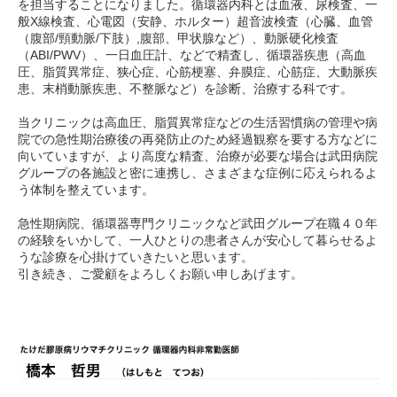
を担当することになりました。循環器内科とは血液、尿検査、一
般X線検査、心電図（安静、ホルター）超音波検査（心臓、血管
（腹部/頸動脈/下肢）,腹部、甲状腺など）、動脈硬化検査
（ABI/PWV）、一日血圧計、などで精査し、循環器疾患（高血
圧、脂質異常症、狭心症、心筋梗塞、弁膜症、心筋症、大動脈疾
患、末梢動脈疾患、不整脈など）を診断、治療する科です。
当クリニックは高血圧、脂質異常症などの生活習慣病の管理や病
院での急性期治療後の再発防止のため経過観察を要する方などに
向いていますが、より高度な精査、治療が必要な場合は武田病院
グループの各施設と密に連携し、さまざまな症例に応えられるよ
う体制を整えています。
急性期病院、循環器専門クリニックなど武田グループ在職４０年
の経験をいかして、一人ひとりの患者さんが安心して暮らせるよ
うな診療を心掛けていきたいと思います。
引き続き、ご愛顧をよろしくお願い申しあげます。