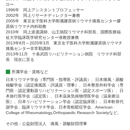
ロー
1996年 同上アシスタントプロフェッサー
2002年 同上リサーチディレクター兼務
2005年 東京女子医科大学附属膠原病リウマチ痛風センター膠
原病リウマチ内科助教
2010年 同上派遣講師、山王病院リウマチ科部長、国際医療福
祉大学臨床医学研究センター准教授兼務
2013年8月～2025年3月 東京女子医科大学附属膠原病リウマチ
痛風センター非常勤講師
2013年11月 十条武田リハビリテーション病院 リウマチ科部
長 現在に至る
所属学会・資格など
日本リウマチ学会（専門医・指導医・評議員）、日本痛風・尿酸
核酸学会（認定痛風医・評議員・理事）、日本整形外科学会（専
門医・認定運動器リハビリテーション医・認定スポーツ医）、日
本旅行医学会（認定医）、日本温泉気候物理医学会（温泉療法
医）、日本リハビリテーション学会（認定臨床医）、日本軟骨代
謝学会、臨床リウマチ学会、日本骨粗鬆症学会、American
College of Rheumatology,Orthopaedic Research Societyなど。
その他：公益財団法人 痛風・尿酸財団理事