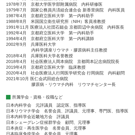
1978年7月 京都大学医学部附属病院 内科研修医
1979年7月 国家公務員共済組合連合会 新香里病院 内科医員
1987年4月 京都府立医科大学 第一内科助手
1988年8月 米国国立衛生研究所（NIH）客員准教授
1991年11月 医療法人社団石鎚会 京都田辺中央病院 内科医長
1992年4月 京都府立医科大学 第一内科助手
1994年4月 京都府立医科大学 第一内科講師
2002年9月 兵庫医科大学
内科学講座リウマチ・膠原病科主任教授
2018年4月 兵庫医科大学名誉教授
2018年4月 社会医療法人岡本病院 京都岡本記念病院院長
2019年4月 京都府立医科大学 臨床教授
2020年4月 社会医療法人行岡医学研究会 行岡病院 内科顧問
2021年10月 医仁会武田総合病院
膠原病・リウマチ内科 リウマチセンター長
所属学会・資格・役職など
日本内科学会 元評議員 認定医、指導医
日本リウマチ学会 名誉会員、評議員、元理事、専門医、指導医
日本内科学会近畿地方会 評議員
日本シェーグレン症候群学会 顧問、元理事
日本炎症・再生医学会 名誉会員、元理事
日本臨床免疫学会 名誉会員、元理事