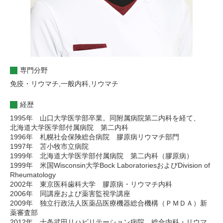
専門分野
免疫・リウマチ,一般内科,リウマチ
経歴
1995年 山口大学医学部卒業。同附属病院第二内科を経て、
北海道大学医学部付属病院 第二内科
1996年 札幌社会保険総合病院 膠原病リウマチ部門
1997年 苫小牧市立病院
1999年 北海道大学医学部付属病院 第二内科（膠原病）
1999年 米国Wisconsin大学Bock LaboratoriesおよびDivision of
Rheumatology
2002年 東京医科歯科大学 膠原病・リウマチ内科
2006年 同講座および薬害監視学講座
2009年 独立行政法人医薬品医療機器総合機構（ＰＭＤＡ）新
薬審査部
2012年 十条武田リハビリテーション病院 総合内科・リウマ