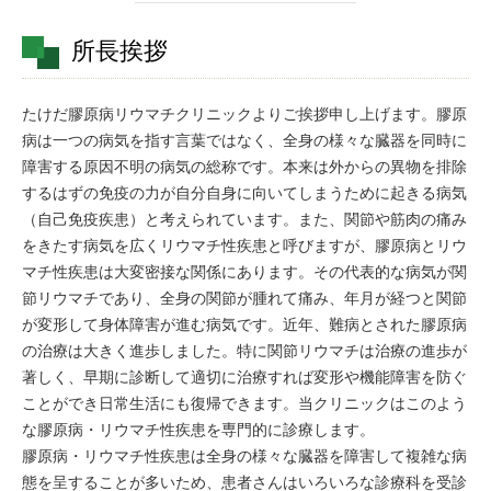
所長挨拶
たけだ膠原病リウマチクリニックよりご挨拶申し上げます。膠原
病は一つの病気を指す言葉ではなく、全身の様々な臓器を同時に
障害する原因不明の病気の総称です。本来は外からの異物を排除
するはずの免疫の力が自分自身に向いてしまうために起きる病気
（自己免疫疾患）と考えられています。また、関節や筋肉の痛み
をきたす病気を広くリウマチ性疾患と呼びますが、膠原病とリウ
マチ性疾患は大変密接な関係にあります。その代表的な病気が関
節リウマチであり、全身の関節が腫れて痛み、年月が経つと関節
が変形して身体障害が進む病気です。近年、難病とされた膠原病
の治療は大きく進歩しました。特に関節リウマチは治療の進歩が
著しく、早期に診断して適切に治療すれば変形や機能障害を防ぐ
ことができ日常生活にも復帰できます。当クリニックはこのよう
な膠原病・リウマチ性疾患を専門的に診療します。
膠原病・リウマチ性疾患は全身の様々な臓器を障害して複雑な病
態を呈することが多いため、患者さんはいろいろな診療科を受診