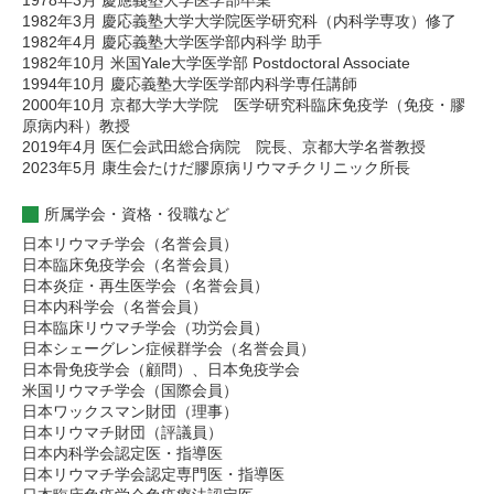
1978年3月 慶應義塾大学医学部卒業
1982年3月 慶応義塾大学大学院医学研究科（内科学専攻）修了
1982年4月 慶応義塾大学医学部内科学 助手
1982年10月 米国Yale大学医学部 Postdoctoral Associate
1994年10月 慶応義塾大学医学部内科学専任講師
2000年10月 京都大学大学院 医学研究科臨床免疫学（免疫・膠
原病内科）教授
2019年4月 医仁会武田総合病院 院長、京都大学名誉教授
2023年5月 康生会たけだ膠原病リウマチクリニック所長
所属学会・資格・役職など
日本リウマチ学会（名誉会員）
日本臨床免疫学会（名誉会員）
日本炎症・再生医学会（名誉会員）
日本内科学会（名誉会員）
日本臨床リウマチ学会（功労会員）
日本シェーグレン症候群学会（名誉会員）
日本骨免疫学会（顧問）、日本免疫学会
米国リウマチ学会（国際会員）
日本ワックスマン財団（理事）
日本リウマチ財団（評議員）
日本内科学会認定医・指導医
日本リウマチ学会認定専門医・指導医