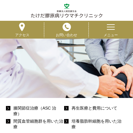
たけだ膠原病リ
アクセス
お問い合わせ
メニュー
膝関節症治療（ASC 治
再生医療と費用について
療）
間質血管細胞群を用いた治
培養脂肪幹細胞を用いた治
療
療