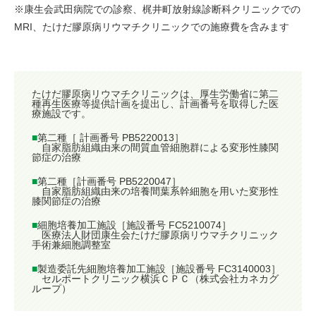
※康生会武田病院での診察、梶井町放射線診断科クリニックでの
MRI、たけだ膠原病リウマチクリニックでの施療費を含みます
たけだ膠原病リウマチクリニックは、厚生労働省に第二
種再生医療等提供計画を提出し、計画番号を取得した医
療施設です。
■
第二種［ 計画番号 PB5220013］
自家脂肪組織由来の間質血管細胞群による変形性膝関
節症の治療
■
第二種［計画番号 PB5220047］
自家脂肪組織由来の培養間葉系幹細胞を用いた変形性
膝関節症の治療
■
細胞培養加工施設［施設番号 FC5210074］
医療法人財団康生会たけだ膠原病リウマチクリニック
手術兼細胞調整室
■
製造委託先細胞培養加工施設［施設番号 FC3140003］
セルポートクリニック横浜ＣＰＣ（株式会社カネカグ
ループ）