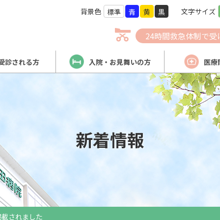
背景色
文字サイズ
標準
青
黄
黒
24時間救急体制で受
受診される方
入院・お見舞いの方
医療
新着情報
掲載されました