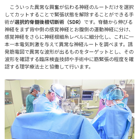
こういった異常な興奮が伝わる神経のルートだけを選択
してカットすることで緊張状態を解除することができる手
術が
選択的脊髄後根切断術（SDR）
です。脊髄から伸びる
神経をまず背中側の感覚神経とお腹側の運動神経に分け、
感覚神経をさらに神経根細糸レベルに細分化し、これに一
本一本電気刺激を与えて異常な神経ルートを調べます。誘
発筋電図で異常な波形が出るものをターゲットとし、その
波形を確認する臨床検査技師や手術中に筋緊張の程度を確
認する理学療法士と協働して行います。