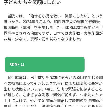
子どもたちを笑顔にしたい
当院では、「治せる小児を救い、笑顔にしたい」という
思いから、2024年９月より、脳性麻痺児の選択的脊髄後
根切断術（SDR）を実施しました。SDRは20年程前から世
界標準とされる治療ですが、日本では実施数・実施施設が
非常に少なく、京都で初の試みとなりました。
SDRとは
脳性麻痺は、出生前や周産期に何らかの原因で生じた脳
への損傷によって引き起こされる運動または姿勢に異常が
生じた状態をいいます。特に、筋肉の緊張を制御すること
が難しく、さまざまな刺激で緊張が絶えず、つま先立ちで
上手に歩けず、やがて足関節が拘縮して膝関節や股関節が
曲がったままになり、股関節が脱臼してしまうこともある