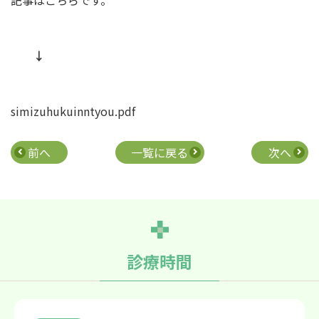
記事はこちらです。
↓
simizuhukuinntyou.pdf
前へ
一覧に戻る
次へ
診療時間