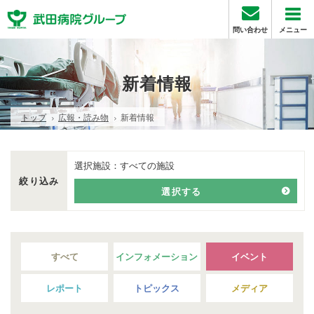
問い合わせ
メニュー
新着情報
トップ
広報・読み物
新着情報
選択施設：
すべての施設
絞り込み
選択する
すべて
インフォメーション
イベント
レポート
トピックス
メディア