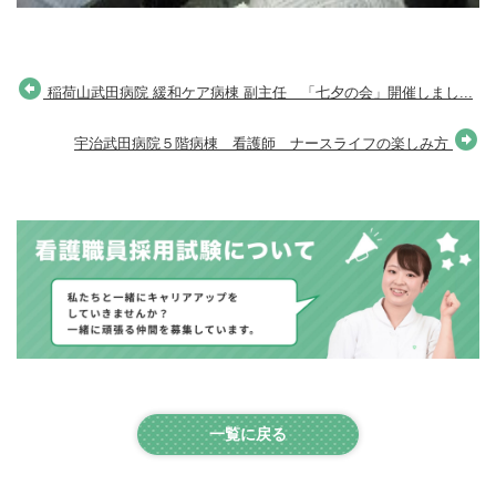
稲荷山武田病院 緩和ケア病棟 副主任 「七夕の会」開催しまし...
宇治武田病院５階病棟 看護師 ナースライフの楽しみ方
一覧に戻る