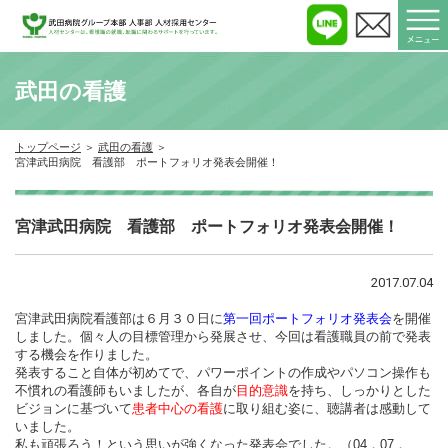
武田の看護
トップページ
武田の看護
宮津武田病院 看護部 ポートフォリオ発表会開催！
宮津武田病院 看護部 ポートフォリオ発表会開催！
2017.07.04
宮津武田病院看護部は６月３０日に
第一回ポートフォリオ発表会
を開催
しました。個々人の目標管理から発展させ、今回は看護職員の前で発表
する機会を作りました。
発表すること自体が初めてで、パワーポイントの作成やパソコン操作も
不慣れの看護師もいましたが、各自が
目的意識
を持ち、しっかりとした
ビジョンに基づいて
患者中心の看護
に取り組む姿に、聴講者は感動して
いました。
私も頑張ろう！という思いが強くなった発表会でした。（04．07．