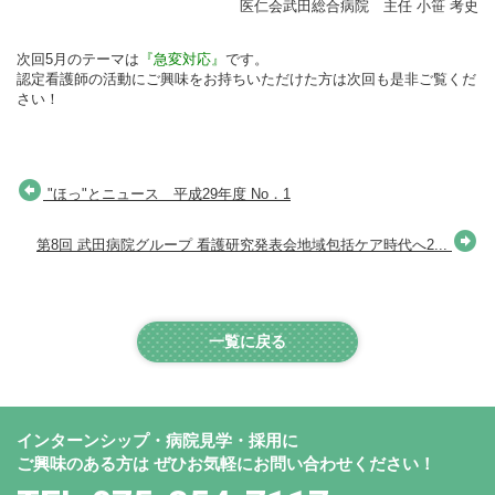
医仁会武田総合病院 主任 小笹 考史
次回5月のテーマは
『急変対応』
です。
認定看護師の活動にご興味をお持ちいただけた方は次回も是非ご覧くだ
さい！
"ほっ"とニュース 平成29年度 No．1
第8回 武田病院グループ 看護研究発表会地域包括ケア時代へ2...
一覧に戻る
インターンシップ・病院見学・採用に
ご興味のある方は
ぜひお気軽にお問い合わせください！