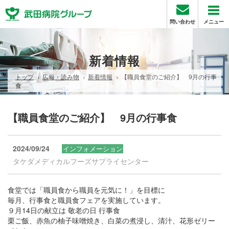
問い合わせ
メニュー
新着情報
トップ
広報・読み物
新着情報
【職員食堂のご紹介】 9月の行事
食
【職員食堂のご紹介】 9月の行事食
2024/09/24
インフォメーション
タケダメディカルフーズサプライセンター
食堂では「職員食から職員を元気に！」を目標に
毎月、行事食と職員食フェアを実施しています。
９月14日の献立は 敬老の日 行事食
栗ご飯、赤魚の柚子味噌焼き、白菜の煮浸し、清汁、花形ゼリー