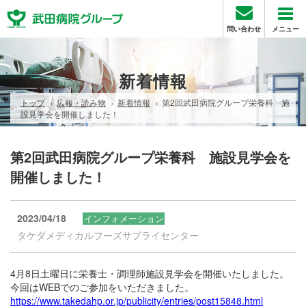
問い合わせ
メニュー
新着情報
トップ
広報・読み物
新着情報
第2回武田病院グループ栄養科 施
設見学会を開催しました！
第2回武田病院グループ栄養科 施設見学会を
開催しました！
2023/04/18
インフォメーション
タケダメディカルフーズサプライセンター
4月8日土曜日に栄養士・調理師施設見学会を開催いたしました。
今回はWEBでのご参加をいただきました。
https://www.takedahp.or.jp/publicity/entries/post15848.html