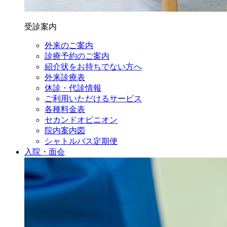
受診案内
外来のご案内
診療予約のご案内
紹介状をお持ちでない方へ
外来診療表
休診・代診情報
ご利用いただけるサービス
各種料金表
セカンドオピニオン
院内案内図
シャトルバス定期便
入院・面会