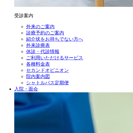
受診案内
外来のご案内
診療予約のご案内
紹介状をお持ちでない方へ
外来診療表
休診・代診情報
ご利用いただけるサービス
各種料金表
セカンドオピニオン
院内案内図
シャトルバス定期便
入院・面会