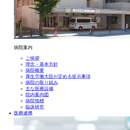
病院案内
ご挨拶
理念・基本方針
病院概要
厚生労働大臣が定める提示事項
病院の取り組み
主な医療設備
院内案内図
病院指標
臨床研究
医療連携