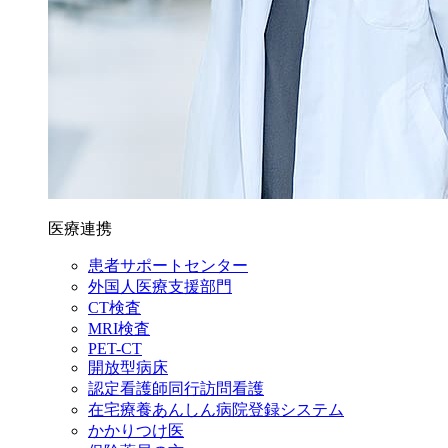
医療連携
患者サポートセンター
外国人医療支援部門
CT検査
MRI検査
PET-CT
開放型病床
認定看護師同行訪問看護
在宅療養あんしん病院登録システム
かかりつけ医