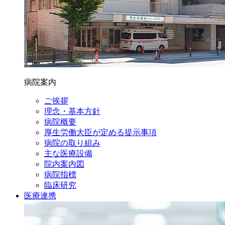
病院案内
ご挨拶
理念・基本方針
病院概要
厚生労働大臣が定める提示事項
病院の取り組み
主な医療設備
院内案内図
病院指標
臨床研究
医療連携