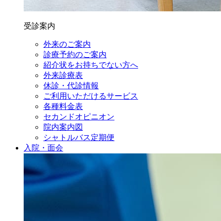
受診案内
外来のご案内
診療予約のご案内
紹介状をお持ちでない方へ
外来診療表
休診・代診情報
ご利用いただけるサービス
各種料金表
セカンドオピニオン
院内案内図
シャトルバス定期便
入院・面会