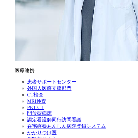
医療連携
患者サポートセンター
外国人医療支援部門
CT検査
MRI検査
PET-CT
開放型病床
認定看護師同行訪問看護
在宅療養あんしん病院登録システム
かかりつけ医