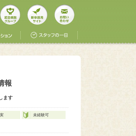
情報
します
実
未経験可