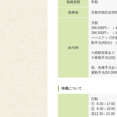
勤務形態
常勤
勤務地
京都市南区吉祥院
月額
289,500円～ 
284,500円～ 
ベースアップ評
勤手当(4回分) 
給与例
※経験加算あり
※夜勤手当(1回) 
他、各種手当あ
通勤手当(50,00
待遇について
日勤
① 8:30～17:00
② 8:30～19:00
③12:30～21:00