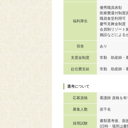
優秀職員表彰
医療費還付制度(
職員食堂利用可
福利厚生
慶弔見舞金制度
会員制リゾート
施設などによる
宿舎
あり
支度金制度
常勤 助産師・
赴任費支給
常勤 助産師・
選考について
応募資格
看護師 資格を有
募集人数
若干名
書類選考後、面
採用試験
(日時・場所は