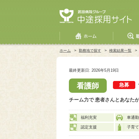
ホーム
>
勤務地で探す
>
検索結果一覧
>
最終更新日: 2026年5月19日
看護師
急募
チーム力で 患者さんとあなた
福利充実
車通勤
認定支援
子育て