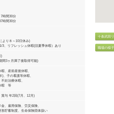
7時間30分
7時間30分
十条武田
により８～10日休み)
～1/3、リフレッシュ休暇(旧夏季休暇）あり
職場の様
)
期間3ヶ月満了後取得可能)
休暇、産前産後休暇、
年)、子の看護等休暇、
、不妊治療休暇、
休暇 等
・賞与 年2回(7月、12月)
年金、雇用保険、労災保険、
財形貯蓄制度、生命保険団体扱い