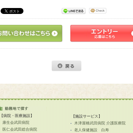
【病院・医療施設】
【施設サービス】
康生会武田病院
木津屋橋武田病院 介護医療院
医仁会武田総合病院
老人保健施設 白寿