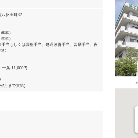
八反田町32
（４年卒）
（３年卒）
価手当もしくは調整手当、処遇改善手当、皆勤手当、夜
含む
十条 11,000円
り
0円/月まで支給)