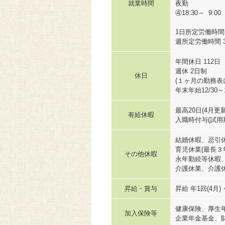
就業時間
夜勤
④18:30～ 9:00
1日所定労働時間 
週所定労働時間 3
年間休日 112日
週休 2日制
休日
(１ヶ月の勤務表
年末年始12/30
最高20日(4月更新
有給休暇
入職時付与(試用
結婚休暇、忌引
育児休業(最長３
その他休暇
永年勤続等休暇
介護休業、介護
昇給・賞与
昇給 年1回(4月)
健康保険、厚生
加入保険等
企業年金基金、