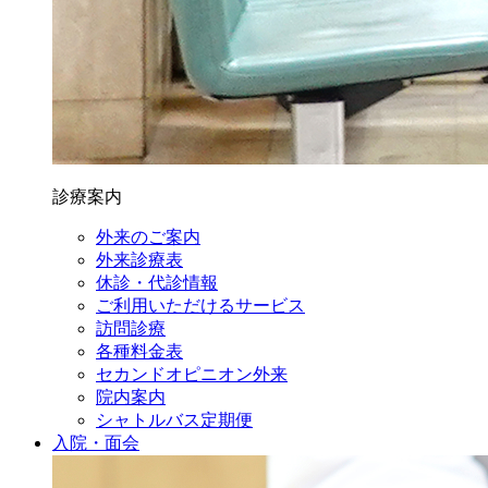
診療案内
外来のご案内
外来診療表
休診・代診情報
ご利用いただけるサービス
訪問診療
各種料金表
セカンドオピニオン外来
院内案内
シャトルバス定期便
入院・面会