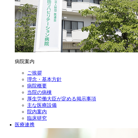
病院案内
ご挨拶
理念・基本方針
病院概要
当院の病棟
厚生労働大臣が定める掲示事項
主な医療設備
院内案内
臨床研究
医療連携