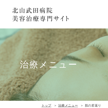
北
山
武
田
病
院
美
容
治
療
専
治療メニュー
門
サ
イ
ト
トップ
治療メニュー
肌の若返り