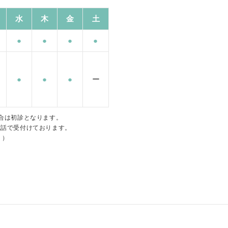
水
木
金
土
●
●
●
●
●
●
●
ー
合は初診となります。
電話で受付けております。
。）