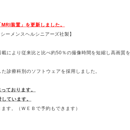
「MRI装置」を更新しました。
：ドイツシーメンスヘルシニアーズ社製】
搭載により従来比と比べ約50％の撮像時間を短縮し高画質
した診療科別のソフトウェアを採用しました。
承っております。
付しています。
きます。（ＷＥＢで予約もできます）