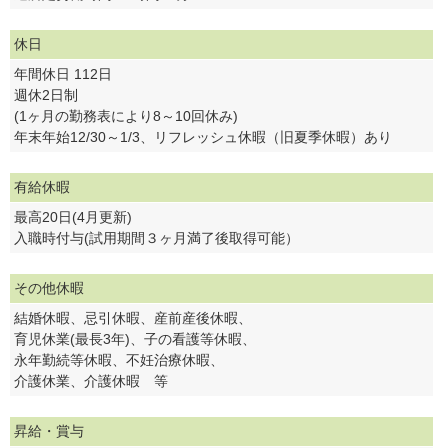
休日
年間休日 112日
週休2日制
(1ヶ月の勤務表により8～10回休み)
年末年始12/30～1/3、リフレッシュ休暇（旧夏季休暇）あり
有給休暇
最高20日(4月更新)
入職時付与(試用期間３ヶ月満了後取得可能）
その他休暇
結婚休暇、忌引休暇、産前産後休暇、
育児休業(最長3年)、子の看護等休暇、
永年勤続等休暇、不妊治療休暇、
介護休業、介護休暇 等
昇給・賞与