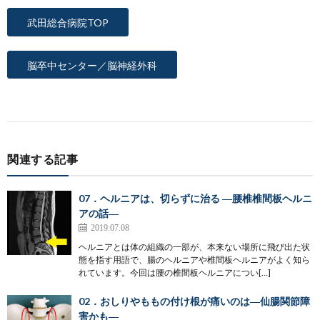
武田総合病院TOP
脳卒中センター／脳神経外科
関連する記事
07．ヘルニアは、切らずに治る ―腰椎椎間板ヘルニ
アの話―
2019.07.08
ヘルニアとは体の組織の一部が、本来ない場所に飛び出た状
態を指す用語で、腸のヘルニアや椎間板ヘルニアがよく知ら
れています。今回は腰の椎間板ヘルニアについ[…]
02．おしりやももの付け根が痛いのは―仙腸関節障
害かも―