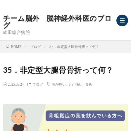
チーム脳外 脳神経外科医のブロ
グ
武田総合病院
ブログ
35．非定型大腿骨骨折って何？
HOME
ブ
35．非定型大腿骨骨折って何？
ロ
武
グ
田
脳
2025.03.24
ブログ
腰が痛い
,
足が痛い
,
骨折
TOP
総
卒
合
中