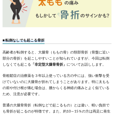
病
セ
院
ン
TOP
タ
■ 転倒なしでも起こる骨折
－
高齢者が転倒すると、大腿骨（ももの骨）の頸部骨折（骨盤に近い
／
部分の骨折）を起こしやすいことが知られていますが、今回は転倒
しなくても起こる
「非定型大腿骨骨折」
についてお話しします。
脳
骨粗鬆症の治療薬を３年以上使っている方の中には、強い衝撃を受
けていないのに大腿骨が折れてしまうことがあります。特に太もも
神
の前や付け根が痛む場合は、腰からくる神経の痛みとよく似ている
ため、注意が必要です。
経
普通の大腿骨骨折（転倒などで起こるもの）とは違い、軽い負担で
外
も骨折が起こるのが特徴です。また、約10～15％の方は両足に発生