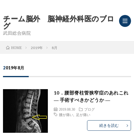
チーム脳外 脳神経外科医のブロ
グ
武田総合病院
2019年
8月
HOME
ブ
2019年8月
ロ
武
グ
田
脳
10．腰部脊柱管狭窄症のあれこれ
― 手術すべきかどうか ―
TOP
総
卒
2019.08.30
ブログ
腰が痛い
,
足が痛い
合
中
続きを読む