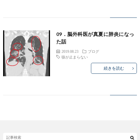
病
セ
院
ン
09．脳外科医が真夏に肺炎になっ
TOP
タ
た話
－
2019.08.23
ブログ
咳が止まらない
／
続きを読む
脳
神
経
外