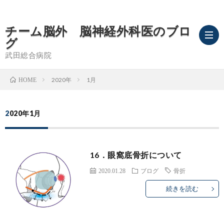
チーム脳外 脳神経外科医のブロ
グ
武田総合病院
2020年
1月
HOME
ブ
2020年1月
ロ
武
グ
田
脳
16．眼窩底骨折について
TOP
総
卒
2020.01.28
ブログ
骨折
続きを読む
合
中