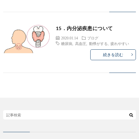
病
セ
院
ン
15．内分泌疾患について
TOP
タ
2020.01.14
ブログ
糖尿病
,
高血圧
,
動悸がする
,
疲れやすい
－
続きを読む
／
脳
神
経
外