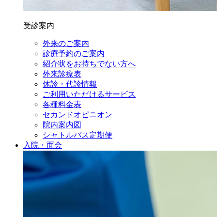
受診案内
外来のご案内
診療予約のご案内
紹介状をお持ちでない方へ
外来診療表
休診・代診情報
ご利用いただけるサービス
各種料金表
セカンドオピニオン
院内案内図
シャトルバス定期便
入院・面会