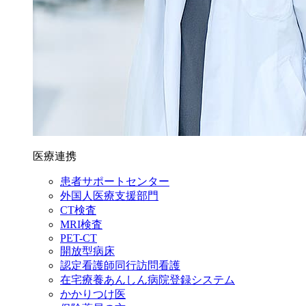
医療連携
患者サポートセンター
外国人医療支援部門
CT検査
MRI検査
PET-CT
開放型病床
認定看護師同行訪問看護
在宅療養あんしん病院登録システム
かかりつけ医