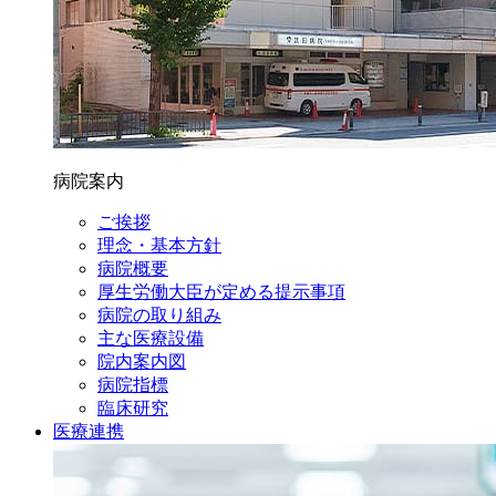
病院案内
ご挨拶
理念・基本方針
病院概要
厚生労働大臣が定める提示事項
病院の取り組み
主な医療設備
院内案内図
病院指標
臨床研究
医療連携