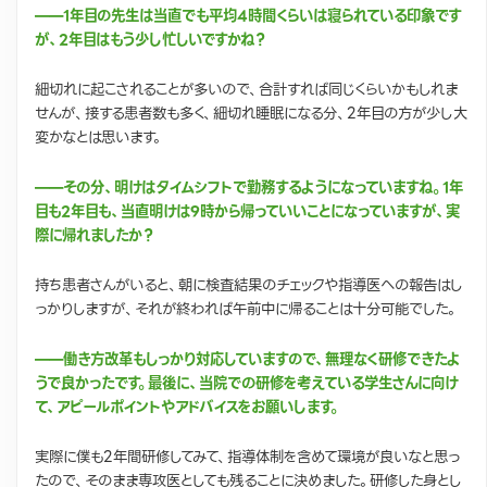
——1年目の先生は当直でも平均4時間くらいは寝られている印象です
が、2年目はもう少し忙しいですかね？
細切れに起こされることが多いので、合計すれば同じくらいかもしれま
せんが、接する患者数も多く、細切れ睡眠になる分、2年目の方が少し大
変かなとは思います。
——その分、明けはタイムシフトで勤務するようになっていますね。1年
目も2年目も、当直明けは9時から帰っていいことになっていますが、実
際に帰れましたか？
持ち患者さんがいると、朝に検査結果のチェックや指導医への報告はし
っかりしますが、それが終われば午前中に帰ることは十分可能でした。
——働き方改革もしっかり対応していますので、無理なく研修できたよ
うで良かったです。最後に、当院での研修を考えている学生さんに向け
て、アピールポイントやアドバイスをお願いします。
実際に僕も2年間研修してみて、指導体制を含めて環境が良いなと思っ
たので、そのまま専攻医としても残ることに決めました。研修した身とし