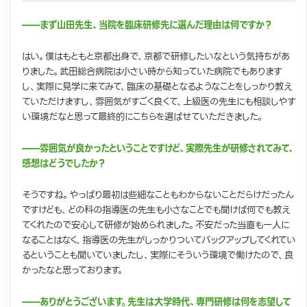
——まず山田先生、当院を臨床研修先に選んだ理由は何ですか？
はい。僕はもともと京都出身で、京都で研修したいなという気持ちがあ
りました。武田総合病院は小さい時から知っていた病院でもあります
し、実際に見学に来てみて、臨床の基礎となるようなことをしっかり教え
ていただけますし、雰囲気がすごく良くて、上級医の先生にも相談しやす
い環境だなと思って最終的にこちらを選ばせていただきました。
——雰囲気が良かったということですけど、実際先生が研修されてみて、
感想はどうでしたか？
そうですね。やっぱり最初は些細なこともわからないことだらけだったん
ですけども、どの科の指導医の先生も小さなことでも聞けば何でも教え
てくれたので安心して研修が始められました。不安だった当直も一人に
なることはなく、指導医の先生がしっかりついてバックアップしてくれてい
るということも聞いていましたし、実際にそういう環境で働けたので、良
かったなと思っております。
——ありがとうございます。先生は大学時代、専門研修は何を志望して