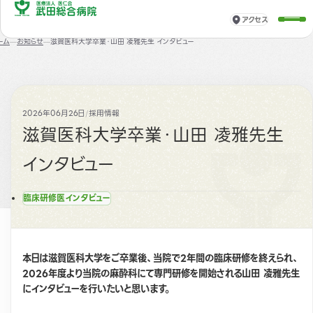
アクセス
ーム
お知らせ
滋賀医科大学卒業・山田 凌雅先生 インタビュー
2026年06月26日
/
採用情報
滋賀医科大学卒業・山田 凌雅先生
インタビュー
臨床研修医インタビュー
本日は滋賀医科大学をご卒業後、当院で2年間の臨床研修を終えられ、
2026年度より当院の麻酔科にて専門研修を開始される山田 凌雅先生
にインタビューを行いたいと思います。