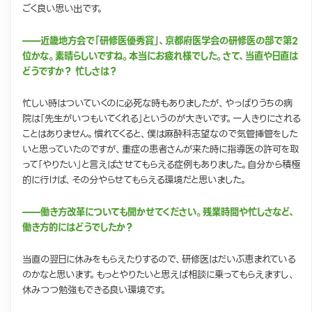
ごく良い思い出です。
——近畿地方会で「研修医優秀賞」、京都府医学会の研修医の部で第2
位かな。素晴らしいですね。本当にお疲れ様でした。さて、当直や日直は
どうですか？ 忙しさは？
忙しい時はついていくのに必死な時もありましたが、やっぱりうちの病
院は「先生がいつもいてくれる」というのが大きいです。一人きりにされる
ことはありません。慣れてくると、僕は麻酔科志望なので気管挿管をした
いと思っていたのですが、重症の患者さんが来た時に指導医の許可を取
って「やりたい」と言えばさせてもらえる症例もありました。自分から積極
的に行けば、その分やらせてもらえる環境だと思いました。
——働き方改革についても聞かせてください。残業時間や忙しさなど、
働き方的にはどうでしたか？
当直の翌日に休みをもらえたりするので、研修医はだいぶ恵まれている
のかなと思います。もっとやりたいと思えば相談に乗ってもらえますし、
休みつつ勉強もできる良い環境です。