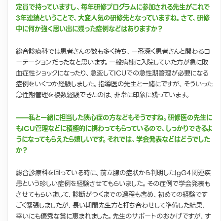
定員で持っていますし、毎年研修プログラムに参加される先生がこれで
3年連続ということで、大変人気の研修先となっていますね。さて、研修
中に何か強く思い出に残った症例などはありますか？
総合診療科では患者さんの数も多く持ち、一番深く患者さんと関わるロ
ーテーションだったなと思います。一般病棟に入院していた方が急に敗
血症性ショックになったり、急変してICUでの急性期管理が必要になる
症例をいくつか経験しました。指導医の先生と一緒にですが、そういった
急性期管理を複数経験できたのは、非常に印象に残っています。
——私と一緒に担当した狭心症の方などもそうですね。研修医の先生に
もICU管理などに積極的に携わってもらっているので、しっかりできるよ
うになってもらえたら嬉しいです。それでは、学会発表などはどうでした
か？
総合診療科を回っている時に、前立腺の症状から判明したIgG4関連疾
患という珍しい症例を経験させてもらいました。その症例で学会発表も
させてもらいまして、診断がつくまでの過程も含め、初めての経験です
ごく緊張しましたが、長い期間先生方と打ち合わせして準備した結果、
幸いにも優秀な賞に恵まれました。先生のサポートのおかげですが、す