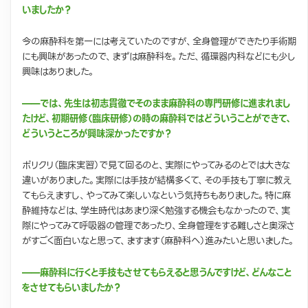
いましたか？
今の麻酔科を第一には考えていたのですが、全身管理ができたり手術期
にも興味があったので、まずは麻酔科を。ただ、循環器内科などにも少し
興味はありました。
——では、先生は初志貫徹でそのまま麻酔科の専門研修に進まれまし
たけど、初期研修（臨床研修）の時の麻酔科ではどういうことができて、
どういうところが興味深かったですか？
ポリクリ（臨床実習）で見て回るのと、実際にやってみるのとでは大きな
違いがありました。実際には手技が結構多くて、その手技も丁寧に教え
てもらえますし、やってみて楽しいなという気持ちもありました。特に麻
酔維持などは、学生時代はあまり深く勉強する機会もなかったので、実
際にやってみて呼吸器の管理であったり、全身管理をする難しさと奥深さ
がすごく面白いなと思って、ますます（麻酔科へ）進みたいと思いました。
——麻酔科に行くと手技もさせてもらえると思うんですけど、どんなこと
をさせてもらいましたか？