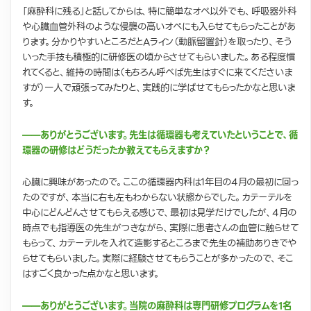
「麻酔科に残る」と話してからは、特に簡単なオペ以外でも、呼吸器外科
や心臓血管外科のような侵襲の高いオペにも入らせてもらったことがあ
ります。分かりやすいところだとAライン（動脈留置針）を取ったり、そう
いった手技も積極的に研修医の頃からさせてもらいました。ある程度慣
れてくると、維持の時間は（もちろん呼べば先生はすぐに来てくださいま
すが）一人で頑張ってみたりと、実践的に学ばせてもらったかなと思いま
す。
——ありがとうございます。先生は循環器も考えていたということで、循
環器の研修はどうだったか教えてもらえますか？
心臓に興味があったので。ここの循環器内科は1年目の4月の最初に回っ
たのですが、本当に右も左もわからない状態からでした。カテーテルを
中心にどんどんさせてもらえる感じで、最初は見学だけでしたが、4月の
時点でも指導医の先生がつきながら、実際に患者さんの血管に触らせて
もらって、カテーテルを入れて造影するところまで先生の補助ありきでや
らせてもらいました。実際に経験させてもらうことが多かったので、そこ
はすごく良かった点かなと思います。
——ありがとうございます。当院の麻酔科は専門研修プログラムを1名