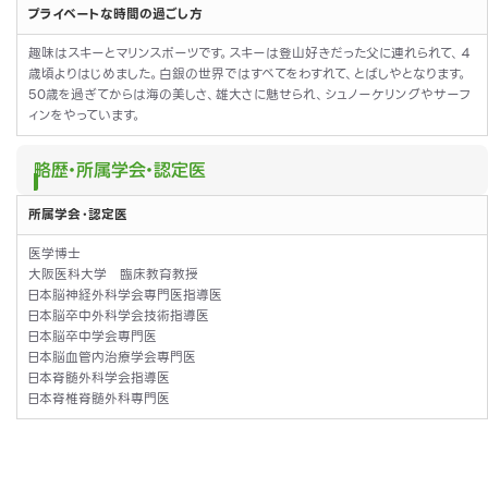
プライベートな時間の過ごし方
趣味はスキーとマリンスポーツです。スキーは登山好きだった父に連れられて、４
歳頃よりはじめました。白銀の世界ではすべてをわすれて、とばしやとなります。
50歳を過ぎてからは海の美しさ、雄大さに魅せられ、シュノーケリングやサーフ
ィンをやっています。
略歴・所属学会・認定医
所属学会・認定医
医学博士
大阪医科大学 臨床教育教授
日本脳神経外科学会専門医指導医
日本脳卒中外科学会技術指導医
日本脳卒中学会専門医
日本脳血管内治療学会専門医
日本脊髄外科学会指導医
日本脊椎脊髄外科専門医