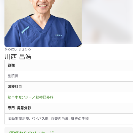
かわにし まさひろ
川西 昌浩
役職
副院長
診療科目
脳卒中センタ－／脳神経外科
専門・得意分野
脳動脈瘤治療、バイパス術、血管内治療、脊椎の手術