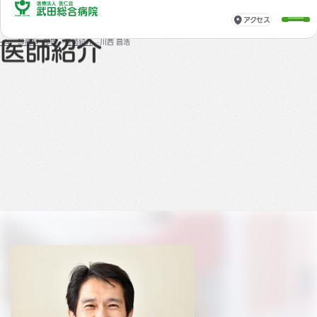
アクセス
診療科・部門
ーム
診療科・部門
医師紹介
川西 昌浩
医師紹介