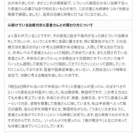
のがありましたが、まさにこれの現実版で、こういった負担の少ない治療で治っ
た患者さんの喜びは計り知れないものがあり、この方面にも修練をつみ（今度は
黒豚で練習しました）、従来の治療と同等に行うようになりました。
心掛けている治療方針と患者さんとの関わり方について
よく言われていることですが、その病気に自分や身内がなった時どういう治療法
をしてほしいか、ということを常に念頭に置きます。特に緊急性がなくて、どの治
療方法を選ぶのがよいか考える時間がある場合は、入院して考えるのではな
く、外来レベルで患者さんとじっくり相談して決めています。また入院されている
患者さんで、手術など迷ってらっしゃる場合は十分説明させていただいた後で
『いったん退院して家族でじっくり相談してきてください』といって退院していた
だくことにしております。医者や医療従事者しかいない、入院生活という特殊な
状況で、冷静に考える機会を逸しないためです。
『明日は日柄がわるいので手術はいやだ』と患者さんが言ったら、のばすべきだ
といった高名な外科医がいました。私は無宗教、無信仰ですが、この考え方はと
ても大事と考えています。手術にかぎらず、検査、治療方法、すべてに患者さん第
一という方針、姿勢を尊重して患者さんに接しています。私は手術場へ入って執
刀の直前、自らの手を消毒するとき、無信仰ながらも、『うまくいきますように、
患者さんを助けてください』といつも神様にお祈りします。自ら背負うものが大き
すぎるからです。ただし、いったんメスを握ったら、『俺が親分や』となにがあって
も冷徹に進めていくことにしています。