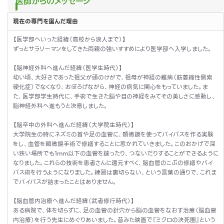
医師からのメッセージ
現在の専門を選んだ理由
【医学部へいった経緯（高校から浪人まで）】
ずっとサラリーマンをしてきた両親の強いすすめにより医学部へ入学しました。
【脳神経外科へ進んだ経緯（医学生時代）】
幼い頃、大好きであった祖父が頭のけがで、祖母が神経の難病（筋萎縮性側索
硬化症）でなくなり、おぼろげながら、神経の病気に関心をもっていました。ま
た、医学部学生時代に、手術で生きた脳や目の神経をみてその美しさに感動し、
脳神経外科へ進もうと決意しました。
【脳卒中の外科へ進んだ経緯（大学院生時代）】
大学院生の時にネズミの首や足の血管に、顕微鏡を使ってバイパスを作る実験
をし、血管を顕微鏡手術で修繕することに惹かれていきました。このおかげで深
い狭い場所でも1mm以下の血管を縫ったり、つないだりすることができるように
なりました。これらの技術を患者さんに還元すべく、脳血管のこぶの修繕やバイ
パス術を行うようになりました。練習は裏切らない、という言葉の通りで、これま
でバイパスが詰まったことはありません。
【脳血管内治療へ進んだ経緯（武者修行時代）】
ある病院で、体を切らずに、足の血管の針穴から脳の血管をなおす治療（脳血管
内治療）を行う先生にめぐりあいました。昔みた映画で『ミクロの決死圏』という