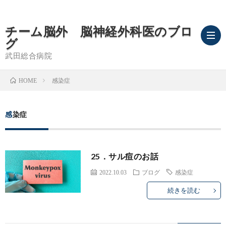
チーム脳外 脳神経外科医のブロ
グ
武田総合病院
感染症
HOME
ブ
感染症
ロ
武
グ
田
脳
25．サル痘のお話
TOP
総
卒
2022.10.03
ブログ
感染症
続きを読む
合
中