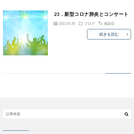
病
セ
23．新型コロナ肺炎とコンサート
院
ン
2022.05.30
ブログ
感染症
TOP
タ
続きを読む
－
／
脳
神
経
外