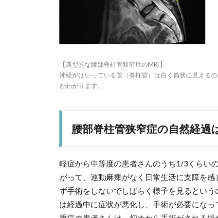
【典型的な腰部脊柱管狭窄症のMRI】
神経がはいっている管（脊柱管）は白く筒状に見えるの
がわかります。
腰部脊柱管狭窄症の自然経過
軽症から中等度の患者さんのうち1/3くらい
がって、運動麻痺がなく日常生活に支障を感
ず手術をしないでしばらく様子を見るというの
は経過中に症状が悪化し、手術が必要になっ
重症の患者さんは、初めから手術がされる場