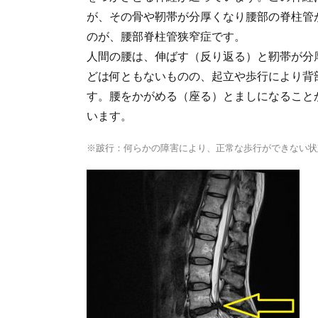
が、その骨や靭帯が分厚くなり腰部の脊柱管
のが、腰部脊柱管狭窄症です。
人間の腰は、伸ばす（反り返る）と靭帯が分
どは何ともないものの、起立や歩行により背
す。腰をかがめる（座る）とましになること
います。
※跛行：何らかの障害により、正常な歩行ができない状