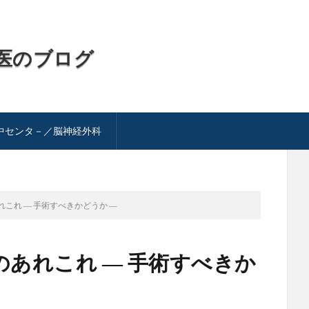
医のブログ
中センタ－／脳神経外科
これ ― 手術すべきかどうか ―
のあれこれ ― 手術すべきか