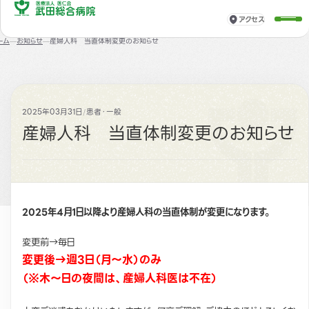
アクセス
ーム
お知らせ
産婦人科 当直体制変更のお知らせ
2025年03月31日
/
患者・一般
産婦人科 当直体制変更のお知らせ
2025年4月1日以降より産婦人科の当直体制が変更になります。
変更前→毎日
変更後→週3日（月～水）のみ
（※木～日の夜間は、産婦人科医は不在）