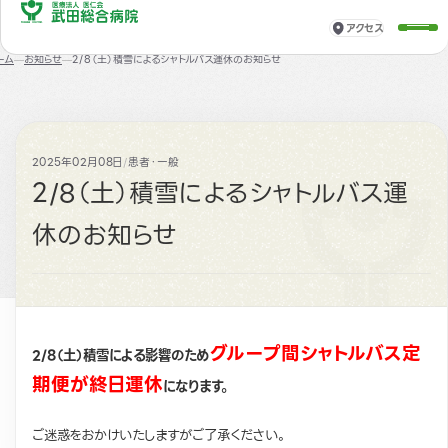
アクセス
ーム
お知らせ
2/8（土）積雪によるシャトルバス運休のお知らせ
2025年02月08日
/
患者・一般
2/8（土）積雪によるシャトルバス運
休のお知らせ
グループ間シャトルバス定
2/8（土）積雪による影響のため
期便が終日運休
になります。
ご迷惑をおかけいたしますがご了承ください。