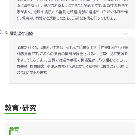
胱に管を挿入し、尿が流れるようにすることが必要です。緊急性のある疾
患が多く、地域の病院から当院地域連携部に連絡をいただく体制を作
り、救急部、看護部と連携しながら、迅速な治療を行っております。
機能温存治療
泌尿器科で扱う尿路、性器は、それぞれ「尿を出す」「性機能を担う」機
能的臓器です。これらの臓器の機能が障害されると、日常生活に支障を
来すことになります。当科では通常手術で機能温存に取り組むとともに、
尿失禁、排尿障害、小児泌尿器科疾患に対して積極的に機能温存治療に
取り組んでおります。
教育・研究
教育