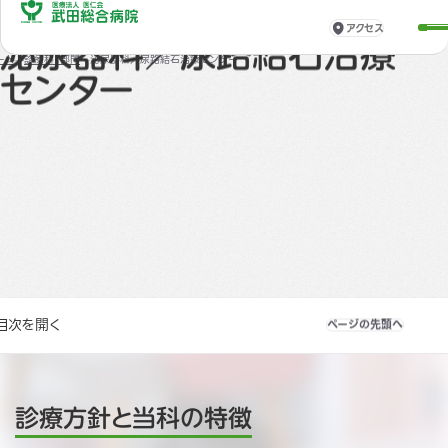
アクセス
診療科・部門
泌尿器科／尿路結石治療
ーム
診療科・部門
泌尿器科／尿路結石治療センター
センター
目次を開く
ページの先頭へ
診療方針と当科の特徴