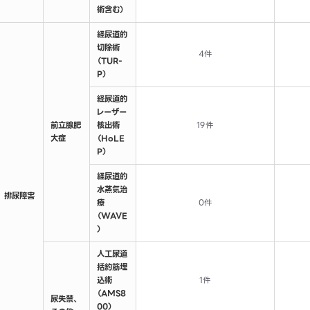
術含む）
経尿道的
切除術
4件
（TUR-
P）
経尿道的
レーザー
前立腺肥
核出術
19件
大症
（HoLE
P）
経尿道的
水蒸気治
排尿障害
療
0件
（WAVE
）
人工尿道
括約筋埋
込術
1件
（AMS8
尿失禁、
00）