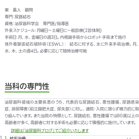
東 義人 顧問
専門：尿路結石
資格：泌尿器科学会 専門医
/
指導医
外来スケジュール：月曜日～土曜日に一般診療
(2
診体制
)
手術日：月、水、金曜日の週
3
日。内視鏡手術からロボット手術まで施行
体外衝撃波結石破砕術（
ESWL
）：
結石に対する、主に外来手術治療。月
水、木、土の週
4
日。必要に応じて随時治療可能
当科の専門性
泌尿器科領域の主要疾患のうち、代表的な尿路結石、悪性腫瘍、尿路感染
症、排尿障害（前立腺肥大症、尿失禁）に対し、通院･入院に限らず精力的に取
り組んでいます。また当院の特徴として、尿路結石、悪性腫瘍では
80
歳以上
高齢者が多く、高齢者に対する手術も必要に応じて積極的に施行しています。
詳細は「泌尿器科ブログ」でご紹介いたします
結石治療