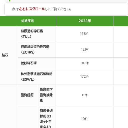
表は
左右にスクロール
してご覧ください。
対象疾患
2023年
経尿道的砕石術
168件
（TUL）
経皮経尿道的砕石術
12件
（ECIRS）
結石
膀胱砕石術
30件
体外衝撃波結石破砕術
172件
（ESWL）
腹腔鏡下
副腎腫瘍
副腎摘除
0件
術
腎部分切
除術（ロ
10件
ボット手
術含む）