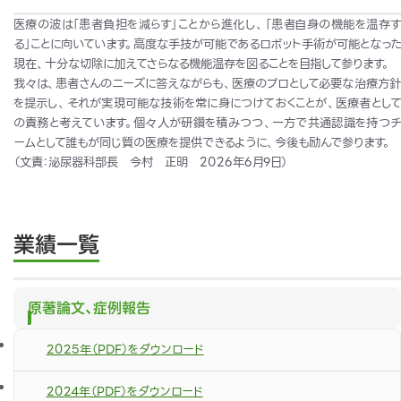
医療の波は「患者負担を減らす」ことから進化し、「患者自身の機能を温存す
る」ことに向いています。高度な手技が可能であるロボット手術が可能となった
現在、十分な切除に加えてさらなる機能温存を図ることを目指して参ります。
我々は、患者さんのニーズに答えながらも、医療のプロとして必要な治療方針
を提示し、それが実現可能な技術を常に身につけておくことが、医療者として
の責務と考えています。個々人が研鑽を積みつつ、一方で共通認識を持つチ
ームとして誰もが同じ質の医療を提供できるように、今後も励んで参ります。
（文責：泌尿器科部長 今村 正明
2026
年
6
月
9
日）
業績一覧
原著論文、症例報告
2025年（PDF）をダウンロード
2024年（PDF）をダウンロード