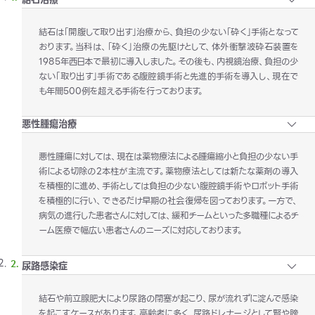
結石は「開腹して取り出す」治療から、負担の少ない「砕く」手術となって
おります。当科は、「砕く」治療の先駆けとして、体外衝撃波砕石装置を
1985
年西日本で最初に導入しました。その後も、内視鏡治療、負担の少
ない「取り出す」手術である腹腔鏡手術と先進的手術を導入し、現在で
も年間
500
例を超える手術を行っております。
悪性腫瘍治療
悪性腫瘍に対しては、現在は薬物療法による腫瘍縮小と負担の少ない手
術による切除の
2
本柱が主流です。薬物療法としては新たな薬剤の導入
を積極的に進め、手術としては負担の少ない腹腔鏡手術やロボット手術
を積極的に行い、できるだけ早期の社会復帰を図っております。一方で、
病気の進行した患者さんに対しては、緩和チームといった多職種によるチ
ーム医療で幅広い患者さんのニーズに対応しております。
尿路感染症
結石や前立腺肥大により尿路の閉塞が起こり、尿が流れずに淀んで感染
を起こすケースがあります。高齢者に多く、尿路ドレナージとして腎や膀