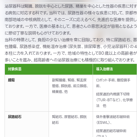
泌尿器科は腎臓、膀胱を中心とした尿路、精巣を中心とした性器の疾患に対す
る病気に対応する科です。当科では、尿路性器の様々な疾患に対して、京都市
南部地域の中核病院として、そのニーズに応えるべく、先進的な医療を提供し
ております。一方で、医療の基本として、患者さんの意思決定が容易となるよう
に懇切丁寧な説明も心がけております。
当科の特徴として、負担の少ない治療を常に目指しており、特に尿路結石、悪
性腫瘍、尿路感染症、機能温存治療（尿失禁、排尿障害、小児泌尿器科）の４
本柱に力を入れております。一方で、地域の特性として
80
歳以上の高齢者
多いことを鑑み、超高齢者への泌尿器治療にも積極的に取り組んでおります。
対象疾患
導入治療法
腫瘍
副腎腫瘍、腎癌、腎盂尿
ロボット手術、腹腔鏡手
管癌、膀胱癌、
前立腺癌、
術、
精巣癌、他
経尿道的内視鏡下切除
（
TUR-BT
など）、
化学療
法 他
尿路結石
腎結石、尿管結石、
膀胱
体外衝撃波結石破砕術
結石
（
ESWL
）、
経尿道的結石破砕術
（
TUL
）、