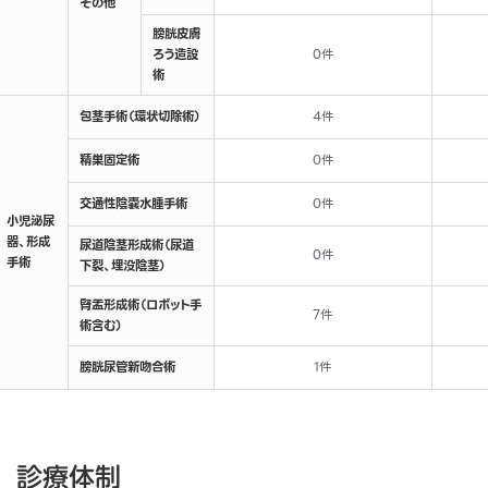
その他
膀胱皮膚
ろう造設
0件
術
包茎手術（環状切除術）
4件
精巣固定術
0件
交通性陰嚢水腫手術
0件
小児泌尿
器、形成
尿道陰茎形成術（尿道
0件
手術
下裂、埋没陰茎）
腎盂形成術（ロボット手
7件
術含む）
膀胱尿管新吻合術
1件
診療体制