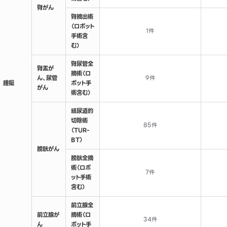
腎がん
腎摘出術
（ロボット
1件
手術含
む）
腎尿管全
腎盂が
摘術（ロ
ん、尿管
9件
腫瘍
ボット手
がん
術含む）
経尿道的
切除術
85件
（TUR-
BT）
膀胱がん
膀胱全摘
術（ロボ
7件
ット手術
含む）
前立腺全
前立腺が
摘術（ロ
34件
ん
ボット手