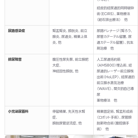
経皮的経尿道的同時破砕
術（
ECIRS
）、
薬物療法
（結石排出療法） 他
尿路感染症
腎盂腎炎、膀胱炎、前立
尿路ドレナージ（腎ろう、
腺炎、尿道炎、
精巣上体
尿管カテーテル留置、尿
炎、他
道カテーテル留置）、
抗生
剤治療 他
排尿障害
腹圧性尿失禁、前立腺肥
人工尿道括約筋
大症、
（
AMS800
）埋込術、経
神経因性膀胱、他
尿道的レーザー前立腺核
出術（
HoLEP
）、経尿道的
前立腺水蒸気治療
（
WAVE
）、間欠的自己導
尿
薬物療法 他
小児泌尿器科
停留精巣、先天性水腎
精巣固定術、腎盂形成術
症、
（ロボット手術）、
尿管膀
膀胱尿管逆流症、他
胱新吻合術（腹腔鏡手
術） 他