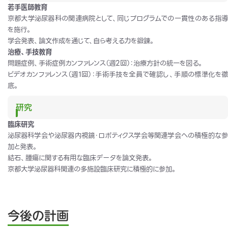
若手医師教育
京都大学泌尿器科の関連病院として、同じプログラムでの一貫性のある指導
を施行。
学会発表、論文作成を通じて、自ら考える力を鍛錬。
治療、手技教育
問題症例、手術症例カンファレンス（週
2
回）：治療方針の統一を図る。
ビデオカンファレンス（週
1
回）：手術手技を全員で確認し、手順の標準化を
底。
研究
臨床研究
泌尿器科学会や泌尿器内視鏡・ロボティクス学会等関連学会への積極的な参
加と発表。
結石、腫瘍に関する有用な臨床データを論文発表。
京都大学泌尿器科関連の多施設臨床研究に積極的に参加。
今後の計画