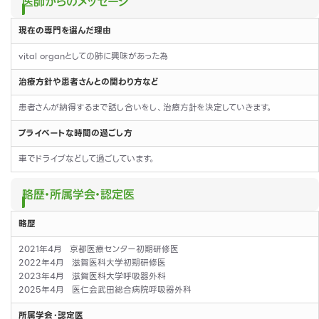
医師からのメッセージ
現在の専門を選んだ理由
vital organとしての肺に興味があった為
治療方針や患者さんとの関わり方など
患者さんが納得するまで話し合いをし、治療方針を決定していきます。
プライベートな時間の過ごし方
車でドライブなどして過ごしています。
略歴・所属学会・認定医
略歴
2021年4月 京都医療センター初期研修医
2022年4月 滋賀医科大学初期研修医
2023年4月 滋賀医科大学呼吸器外科
2025年4月 医仁会武田総合病院呼吸器外科
所属学会・認定医