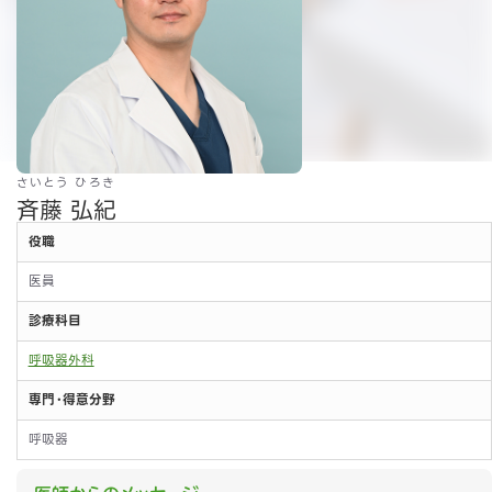
さいとう ひろき
斉藤 弘紀
役職
医員
診療科目
呼吸器外科
専門・得意分野
呼吸器