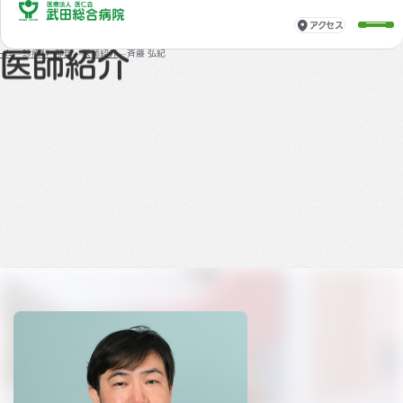
アクセス
診療科・部門
ーム
診療科・部門
医師紹介
斉藤 弘紀
医師紹介