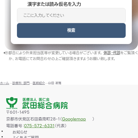
漢字または読み仮名を入力
検索
※都合により外来担当医等が変更している場合がございます。
休診・代診
をご覧頂く
か、お電話にてお問合わせの上ご確認頂きますようお願い致します。
ホーム
診療科・部門
医師紹介
山田 凌雅
〒601-1495
京都市伏見区石田森南町28-1（
）
Googlemap
電話番号：
075-572-6331
（代表）
お知らせ
よくあるご質問