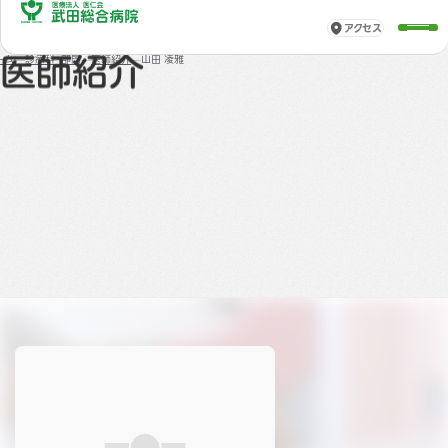
アクセス
診療科・部門
ーム
診療科・部門
医師紹介
山田 凌雅
医師紹介