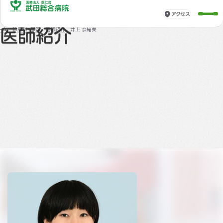
アクセス
診療科・部門
ーム
診療科・部門
医師紹介
井上 奈緒美
医師紹介