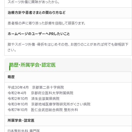
スポーツ外傷に興味があったから。
治療方針や患者さまとの関わり方など
患者様の声に寄り添った診療を目指して頑張ります。
ホームページのユーザーへPRしたいこと
膝やスポーツ外傷・骨折をはじめその他、お困りのことがあれば何でも御相談下
さい。
略歴・所属学会・認定医
略歴
平成30年4月 京都第二赤十字病院
令和2年4月 京都府立医科大学附属病院
令和2年10月 済生会滋賀県病院
令和3年10月 京都地域医療学際研究所がくさい病院
令和7年10月 医仁会武田総合病院 整形外科
所属学会・認定医
日本整形外科 専門医