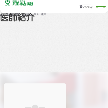
アクセス
診療科・部門
ーム
診療科・部門
医師紹介
麻生 旅央
医師紹介