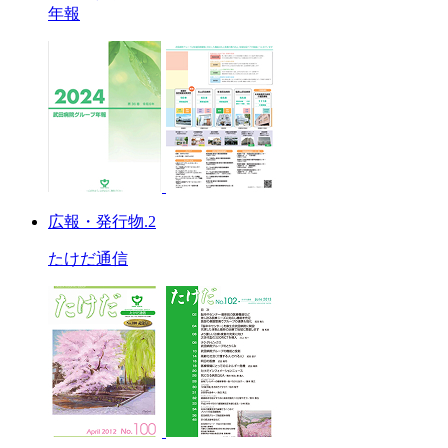
年報
広報・発行物.2
たけだ通信