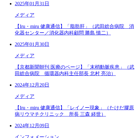
2025年01月31日
メディア
【Iru・miru 健康通信】「脂肪肝」（武田総合病院 消
化器センター／消化器内科顧問 勝島 慎二）
2025年01月30日
メディア
【京都新聞朝刊 医療のページ】「末梢動脈疾患」（武
田総合病院 循環器内科主任部長 北村 亮治）
2024年12月20日
メディア
【Iru・miru 健康通信】「レイノー現象」（たけだ膠原
病リウマチクリニック 所長 三森 経世）
2024年12月09日
インフォメーション