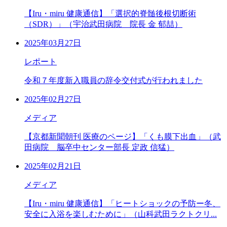
【Iru・miru 健康通信】「選択的脊髄後根切断術
（SDR）」（宇治武田病院 院長 金 郁喆）
2025年03月27日
レポート
令和７年度新入職員の辞令交付式が行われました
2025年02月27日
メディア
【京都新聞朝刊 医療のページ】「くも膜下出血」（武
田病院 脳卒中センター部長 定政 信猛）
2025年02月21日
メディア
【Iru・miru 健康通信】「ヒートショックの予防ー冬、
安全に入浴を楽しむために」（山科武田ラクトクリ...