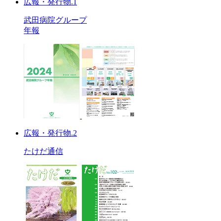
広報・発行物.1
武田病院グループ
年報
広報・発行物.2
たけだ通信