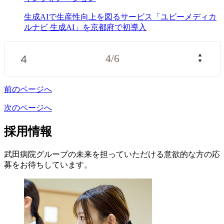
生成AIで生産性向上を図るサービス「ユビーメディカ
ルナビ 生成AI」を京都府で初導入
4
/
6
前のページへ
次のページへ
採用情報
武田病院グループの未来を担っていただける意欲的な方の応
募をお待ちしています。