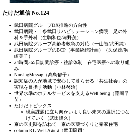
たけだ通信 No.124
武田病院グループDX推進の方向性
武田病院・十条武田リハビリテーション病院 足の外
科＆手外科（生駒和也/河野茂）
武田病院グループ高齢者救急の対応（一山智/武田純）
武田病院グループのBCP（事業継続計画）（久保茂/浜
崎美子）
24時間365日訪問診療・往診体制 在宅医療への取り組
み
NursingMessag（髙鳥郁子）
認知症の人が地域で安心して暮らせる「共生社会」の
実現を目指す活動（小林啓治）
世界水準のホテルサービスを支えるWell-being（藤岡早
苗）
たけだトピックス
現実課題に立ち向かいより良い未来の選択につな
げていく（武田隆久）
京の医史跡を訪ねて 京の医薬づくりと秦家住宅
column RT. Well-Aging（武田隆司）