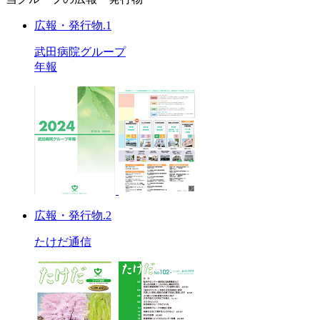
広報・発行物.1
武田病院グループ
年報
広報・発行物.2
たけだ通信