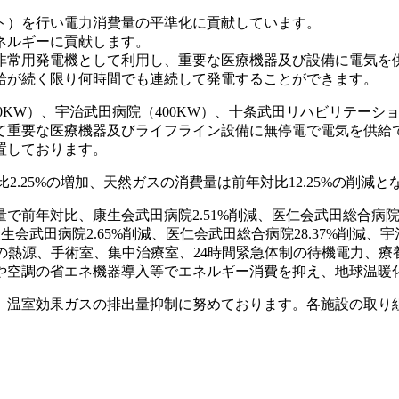
ト）を行い電力消費量の平準化に貢献しています。
ネルギーに貢献します。
非常用発電機として利用し、重要な医療機器及び設備に電気を
給が続く限り何時間でも連続して発電することができます。
0KW）、宇治武田病院（400KW）、十条武田リハビリテーショ
て重要な医療機器及びライフライン設備に無停電で電気を供給で
置しております。
.25%の増加、天然ガスの消費量は前年対比12.25%の削減と
前年対比、康生会武田病院2.51%削減、医仁会武田総合病院2.
生会武田病院2.65%削減、医仁会武田総合病院28.37%削減、
湯等の熱源、手術室、集中治療室、24時間緊急体制の待機電力、
入や空調の省エネ機器導入等でエネルギー消費を抑え、地球温暖
、温室効果ガスの排出量抑制に努めております。各施設の取り