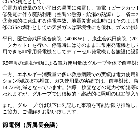
CGSの利点として、
①電力消費量の多い平日の昼間に発電し、節電（ピークカッ
②発電に伴う廃熱利用（空調の熱源・給湯の熱源）し、省エ
③突発的に発生する停電事故、地震災害発生時にはそのまま
④CGSの燃料としての天然ガスは環境性にも優れ、ガスの供
平日、医仁会武田総合病院（400KW）、康生会武田病院（20
ークカット）を行い、停電時にはそのまま非常用発電機とし
用できる非常用発電機としてディーゼル発電機も各施設に設
R5年度の環境活動による電力使用量はグループ全体で前年対比2
一方、エネルギー消費量の多い救急病院での実績は電力使用量で
ション病院8.67%増加、ガス使用量の実績では、前年対比、康
14.72%削減となっています。治療、検査などの電力や給
われますが、グループでは積極的・継続的に照明のLED導
また、グループでは以下に列記した事項を可能な限り推進し
ご協力、ご理解をお願い致します。
節電例（所属長会議）