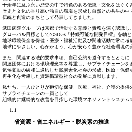
千余年に及ぶ永い歴史の中で特色のある伝統・文化をはぐく
歴史と文化の香り高い独自の環境を形成し自然との共生の中
伝統と創造のまちとして発展してきました。
武田病院グループは京都で活動する意義と責務を深く認識し
グローバル目標としてのSDGs「持続可能な開発目標」を軸
地球環境保全を保健・医療・福祉活動及び関連活動で常に考
地球にやさしい、心がかよう、心が安らぐ豊かな社会環境の
また、関連する法的要求事項、自己公約を遵守するとともに
関連団体における環境理念等を尊重し、サプライチェーンを
気候変動の緩和に適応した脱炭素化社会の形成、医療・保健
再生化を考慮した資源循環型社会の発展に貢献します。
私たち、一人ひとりが適切な保健、医療、福祉、介護の提供
サプライチェーンの一員として
組織的に継続的な改善を目指した環境マネジメントシステム
1
省資源・省エネルギー・脱炭素の推進