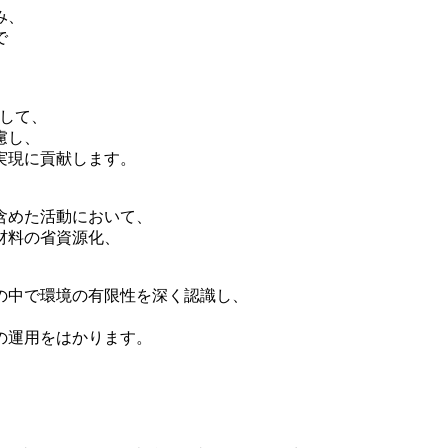
み、
で
、
として、
慮し、
実現に貢献します。
含めた活動において、
材料の省資源化、
の中で環境の有限性を深く認識し、
の運用をはかります。