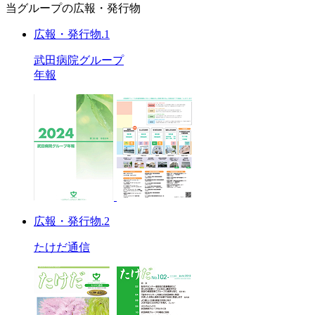
当グループの広報・発行物
広報・発行物.1
武田病院グループ
年報
広報・発行物.2
たけだ通信