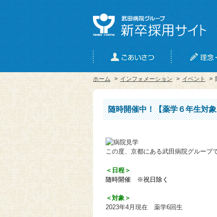
ホーム
>
インフォメーション
>
イベント
>
随時開催中！【薬学６年生対象
この度、京都にある武田病院グループ
＜日程＞
随時開催
※祝日除く
＜対象＞
2023年4月現在 薬学6回生