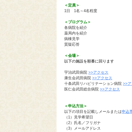
＜定員＞
1日 1名～4名程度
＜プログラム＞
各病院を紹介
薬局内を紹介
病棟見学
質疑応答
＜会場＞
以下の施設を順番に回ります
宇治武田病院
>>アクセス
康生会武田病院
>>アクセス
十条武田リハビリテーション病院
>>
医仁会武田総合病院
>>アクセス
＜申込方法＞
以下の項目を記載しメールまたは
申込
（1）見学希望日
（2）氏名／フリガナ
（3）メールアドレス