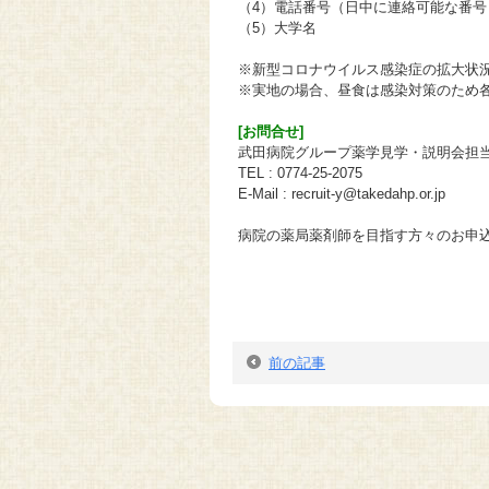
（4）電話番号（日中に連絡可能な番号
（5）大学名
※新型コロナウイルス感染症の拡大状況
※実地の場合、昼食は感染対策のため
[お問合せ]
武田病院グループ薬学見学・説明会担当
TEL : 0774-25-2075
E-Mail : recruit-y@takedahp.or.jp
病院の薬局薬剤師を目指す方々のお申
前の記事