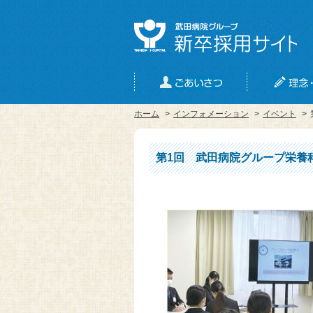
ホーム
>
インフォメーション
>
イベント
>
第1回 武田病院グループ栄養