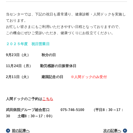
各種健診
一日コース
二日コース
当センターでは、下記の祝日も通常通り、健康診断・人間ドックを実施し
健診ご担当者様
生活習慣病健診
オプション検査
ております。
定期・雇入時健診
お忙しい皆さまにもご利用いただきやすい日程となっておりますので、
この機会にぜひご受診いただき、健康づくりにお役立てください。
施設概要
企業健診（施設型）
特定健康診査･特定保健指導
企業健診（巡回型）
２０２５年度 祝日営業日
はじめての方へ
所長挨拶
特定保健指導
9月23日（火） 秋分の日
医師紹介
企業インタビュー
よくあるご質問
基本情報
11月24日（月） 勤労感謝の日振替休日
2月11日（火）
建国記念の日
※人間ドックのみ受付
アクセス
採用情報
プライバシーポリシー
人間ドックのご予約は
こちら
サイト利用規約
武田病院グループ総合窓口
075-746-5100
（平日8：30～17：
SDGsへの取り組み
30 土曜8：30～17：00）
前の記事へ
次の記事へ