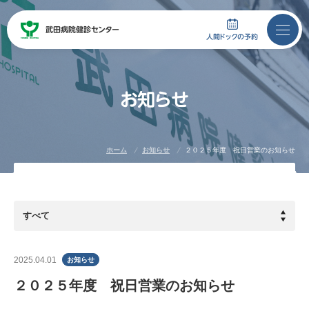
武田病院
健診センター
武田病院
健診センター
人間ドックの予約
お
知
ら
せ
人間ドックの予約
ホーム
お知らせ
２０２５年度 祝日営業のお知らせ
075-746-5100
月曜日～金曜日：
土曜日（祝日除く）：
当センターについて
2025.04.01
お知らせ
人間ドック
２０２５年度 祝日営業のお知らせ