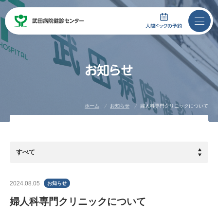
武田病院
健診センター
武田病院
健診センター
人間ドックの予約
お
知
ら
せ
人間ドックの予約
ホーム
お知らせ
婦人科専門クリニックについて
075-746-5100
月曜日～金曜日：
土曜日（祝日除く）：
当センターについて
2024.08.05
お知らせ
人間ドック
婦人科専門クリニックについて