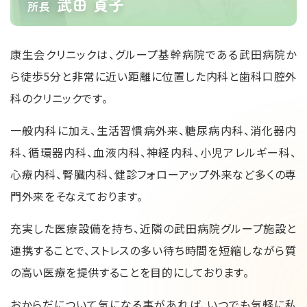
武田 貞子
所長
康生会クリニックは、グループ基幹病院である武⽥病院か
ら徒歩5分と⾮常に近い距離に位置した内科と歯科口腔外
科のクリニックです。
⼀般内科に加え、生活習慣病外来、糖尿病内科、消化器内
科、循環器内科、血液内科、神経内科、⼩児アレルギー科、
⼼療内科、腎臓内科、健診フォローアップ外来など多くの専
⾨外来をそなえております。
充実した医療設備を持ち、近隣の武⽥病院グループ施設と
連携することで、ストレスの多い待ち時間を短縮しながら質
の⾼い医療を提供することを⽬的にしております。
おからだについて気になる事があれば、いつでも気軽に私