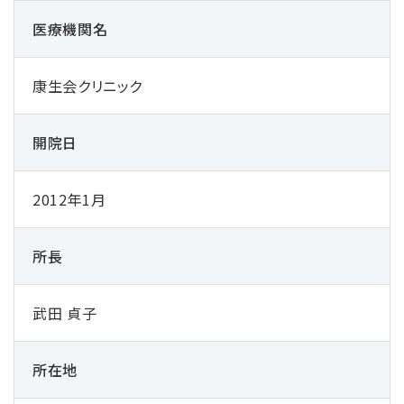
医療機関名
康生会クリニック
開院⽇
2012年1⽉
所⻑
武⽥ 貞⼦
所在地