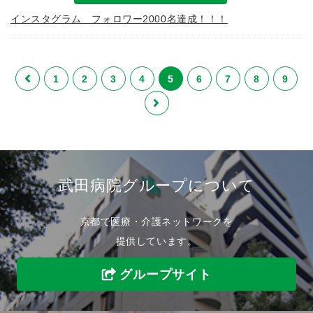
インスタグラム フォロワー2000名達成！！！
1
2
3
4
5
6
7
8
9
武田病院グループについて
京都で医療・介護ネットワークを
提供しています。
グループサイト