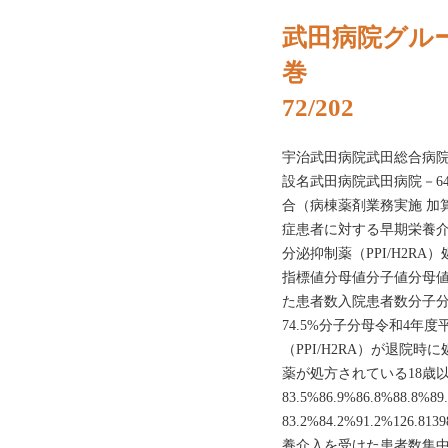
武田病院グルー
巻
72/202
宇治武田病院武田総合病
設名武田病院武田病院－6
合（病棟薬剤業務実施 加
症患者に対する早期栄養介
分泌抑制薬（PPI/H2R
指標値分母値分子値分母
た患者数入院患者数分子分母
74.5%分子分母令和4年
（PPI/H2RA）が退院
薬が処方されている18歳以
83.5%86.9%86.8%88.8%89
83.2%84.2%91.2%126
養介入を受けた患者数集