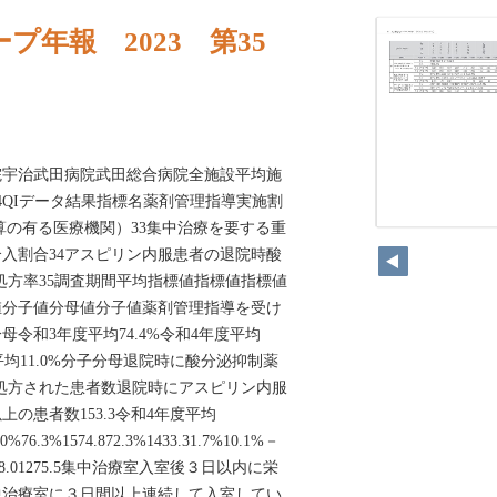
プ年報 2023 第35
院宇治武田病院武田総合病院全施設平均施
4QIデータ結果指標名薬剤管理指導実施割
算の有る医療機関）33集中治療を要する重
入割合34アスピリン内服患者の退院時酸
A）処方率35調査期間平均指標値指標値指標値
値分子値分母値分子値薬剤管理指導を受け
令和3年度平均74.4%令和4年度平均
度平均11.0%分子分母退院時に酸分泌抑制薬
時に処方された患者数退院時にアスピリン内服
上の患者数153.3令和4年度平均
.0%76.3%1574.872.3%1433.31.7%10.1%－
.81398.01275.5集中治療室入室後３日以内に栄
中治療室に３日間以上連続して入室してい