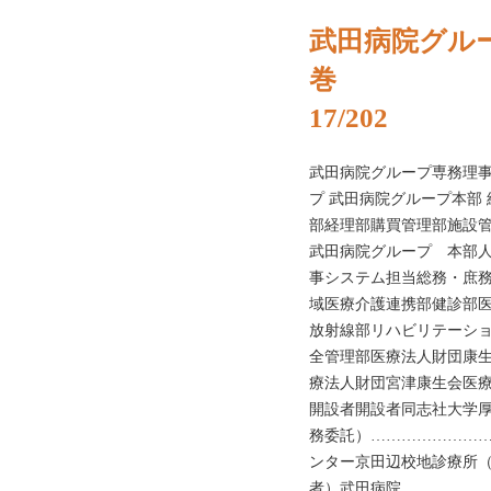
武田病院グルー
巻
17/202
武田病院グループ専務理
プ 武田病院グループ本部
部経理部購買管理部施設
武田病院グループ 本部
事システム担当総務・庶
域医療介護連携部健診部
放射線部リハビリテーシ
全管理部医療法人財団康
療法人財団宮津康生会医
開設者開設者同志社大学
務委託）…………………
ンター京田辺校地診療所
者）武田病院 ……………