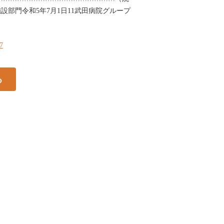
設部門令和5年7月1日11武田病院グループ
17
る