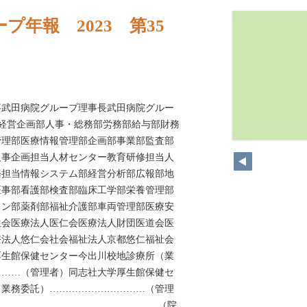
プ年報 2023 第35
事武田病院グループ理事長武田病院グルー
 経営企画部人事・総務部労務部給与部財務
管理部医療情報管理部企画部事業部監査部
人事企画担当人材センター教育研修担当人
務担当情報システム部経営分析部広報部地
医事部看護部検査部臨床工学部栄養管理部
ョン部薬剤部福祉介護部車両管理部医療安
生会医療法人医仁会医療法人財団医道会医
療法人悠仁会社会福祉法人京都悠仁福祉会
厚生館保健センター今出川校地診療所（業
………（管理者）同志社大学厚生館保健セ
（業務委託）…………………………（管理
……………………………………………（院